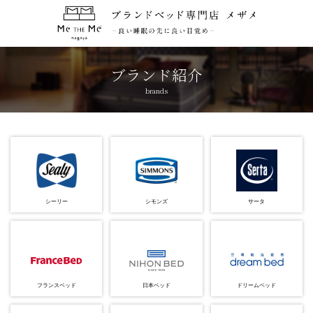
トップページ
TOP
ブランド紹介
brands
コンセプト
CONCEPT
ブランド紹介
BRANDS
アクセス
ACCESS
シーリー
シモンズ
サータ
キャンペーン
CAMPAIGN
ブログ
BLOG
フランスベッド
日本ベッド
ドリームベッド
おしらせ
NEWS