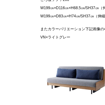
W199㎝×D116㎝×H68.5㎝/SH37㎝
W199㎝×D83㎝×H74㎝/SH37㎝（伸
またカラーバリエーション下記画像の
VN×ライトグレー