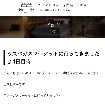
トップページ
TOP
ブログ
blog
コンセプト
CONCEPT
ブランド紹介
BRANDS
ラスベガスマーケットに行ってきました
♪4日目☆
アクセス
ACCESS
こんにちは～♪ Me THE Me ブランドベッド専門店メザメの山内です♪
キャンペーン
CAMPAIGN
山内しずかです♪
ブログ
BLOG
ラスベガスマーケットに行ってきました♪
おしらせ
NEWS