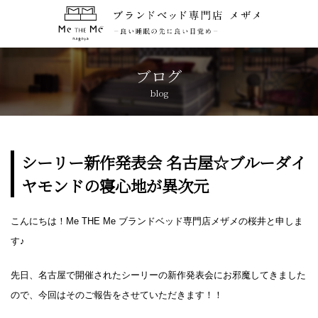
トップページ
TOP
ブログ
blog
コンセプト
CONCEPT
ブランド紹介
BRANDS
シーリー新作発表会 名古屋☆ブルーダイ
ヤモンドの寝心地が異次元
アクセス
ACCESS
こんにちは！Me THE Me ブランドベッド専門店メザメの桜井と申しま
キャンペーン
CAMPAIGN
す♪
ブログ
BLOG
先日、名古屋で開催されたシーリーの新作発表会にお邪魔してきました
ので、今回はそのご報告をさせていただきます！！
おしらせ
NEWS