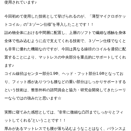
使用されています♪
今回初めて使用した技術として挙げられるのが、「薄型マイクロポケッ
トコイル」の”３ゾーン仕様”を導入したことです！！
詰め物全体における中間層に配置し、上層のソフトで繊細な感触を身体
全体で包み込むように点で支えてくれる技術で、３ゾーン仕様でなくと
も非常に優れた機能なのですが、今回は異なる線径のコイルを適切に配
置することにより、マットレスの中央部分を重点的にサポートしてくれ
ます♪
コイル線径はセンター部分1.9Φ、ヘッド・フット部分1.6Φとなってお
り、フィット感がありつつも腰などの重い部分はしっかりサポートする
という技術は、整形外科の諮問員会と協力・研究会開発してきたシーリ
ーならではの強みだと思います☆
実際に寝てみた感想としては、”非常に微細な凸凹までしっかりとフィ
ットしてくれる”ということです！！
厚みがあるマットレスでも腰が落ち込むようなことはなく、バランスよ