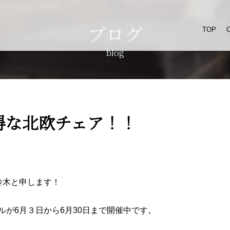
ブログ
TOP
blog
得な北欧チェア！！
の鈴木と申します！
が6月３日から6月30日まで開催中です。