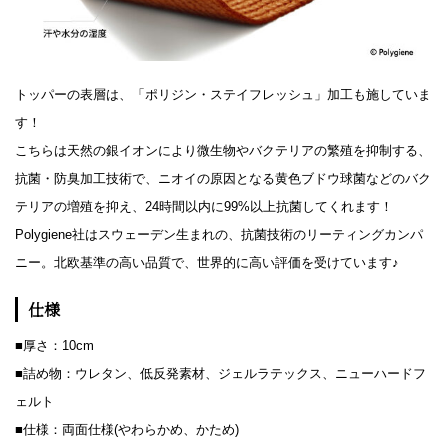
トッパーの表層は、「ポリジン・ステイフレッシュ」加工も施していま
す！
こちらは天然の銀イオンにより微生物やバクテリアの繁殖を抑制する、
抗菌・防臭加工技術で、ニオイの原因となる黄色ブドウ球菌などのバク
テリアの増殖を抑え、24時間以内に99%以上抗菌してくれます！
Polygiene社はスウェーデン生まれの、抗菌技術のリーティングカンパ
ニー。北欧基準の高い品質で、世界的に高い評価を受けています♪
仕様
■厚さ：10cm
■詰め物：ウレタン、低反発素材、ジェルラテックス、ニューハードフ
ェルト
■仕様：両面仕様(やわらかめ、かため)