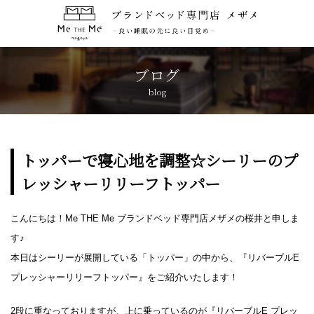
トップページ
TOP
ブログ
blog
コンセプト
CONCEPT
ブランド紹介
BRANDS
トッパーで寝心地を調整☆シーリーのプ
レッシャーリリーフトッパー
アクセス
ACCESS
こんにちは！Me THE Me ブランドベッド専門店メザメの桜井と申しま
キャンペーン
CAMPAIGN
す♪
本日はシーリーが展開している「トッパー」の中から、『リバーブルE
ブログ
BLOG
プレッシャーリリーフトッパー』をご紹介いたします！
おしらせ
2段に重なっておりますが、上に乗っているのが『リバーブルE プレッ
NEWS