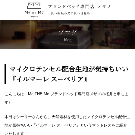
トップページ
TOP
ブログ
blog
コンセプト
CONCEPT
ブランド紹介
BRANDS
マイクロテンセル配合生地が気持ちいい
『イルマーレ スーペリア』
アクセス
ACCESS
こんにちは！Me THE Me ブランドベッド専門店メザメの桜井と申しま
キャンペーン
CAMPAIGN
す♪
ブログ
BLOG
本日はシーリーさんから、天然素材を使用したマイクロテンセル配合生
地が気持ちいい『イルマーレ スーペリア』というマットレスをご紹介
おしらせ
いたします！
NEWS