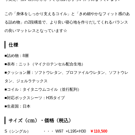
この「身体をしっかり支えるコイル」と「きめ細やかなフィット感のあ
る詰め物」の2段構造で、より良い寝心地を作りだしてくれるバランス
の良いマットレスとなっています☆
仕様
■詰め物：8層
■表布：ニット（マイクロテンセル配合生地）
■クッション層：ソフトウレタン、プロファイルウレタン、ソフトウレ
タン、ジェルラテックス
■コイル：タイタニウムコイル（並行配列）
■対応ボックスシーツ：H35タイプ
■生産国：日本
サイズ（cm）・価格（税込）
S（シングル） ・・・ W97 ×L195×H30
￥110,500