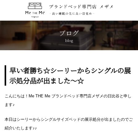
トップページ
TOP
ブログ
blog
コンセプト
CONCEPT
ブランド紹介
BRANDS
早い者勝ち☆シーリーからシングルの展
示処分品が出ました～☆
アクセス
ACCESS
こんにちは！Me THE Me ブランドベッド専門店メザメの日比谷と申し
キャンペーン
CAMPAIGN
ます♪
ブログ
BLOG
本日はシーリーからシングルサイズベッドの展示処分が出ましたのでご
紹介いたします♪♪
おしらせ
NEWS