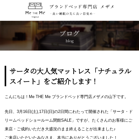
トップページ
TOP
ブログ
blog
コンセプト
CONCEPT
ブランド紹介
BRANDS
サータの大人気マットレス「ナチュラル
スイート」をご紹介します！
アクセス
ACCESS
こんにちは！Me THE Me ブランドベッド専門店メザメの山下です。
キャンペーン
CAMPAIGN
先日、3月16日(土),17日(日)の2日間にわたって開催された「サータ・ド
ブログ
BLOG
リームベッドショールーム閉館SALE」ですが、たくさんのお客様にご
来店・ご成約いただき大盛況のまま終えることが出来ました♪
おしらせ
ご来店いただいたみなさま、本当にありがとうございました！
NEWS