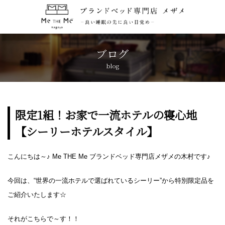
トップページ
TOP
ブログ
blog
コンセプト
CONCEPT
ブランド紹介
BRANDS
限定1組！お家で一流ホテルの寝心地
【シーリーホテルスタイル】
アクセス
ACCESS
こんにちは～♪ Me THE Me ブランドベッド専門店メザメの木村です♪
キャンペーン
CAMPAIGN
今回は、“世界の一流ホテルで選ばれているシーリー”から特別限定品を
ブログ
BLOG
ご紹介いたします☆
それがこちらで～す！！
おしらせ
NEWS