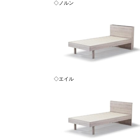
◇ノルン
◇エイル