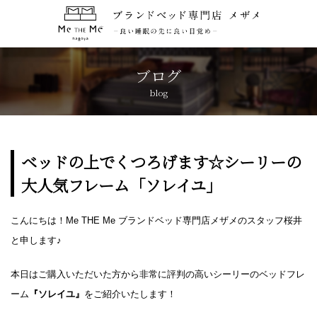
トップページ
TOP
ブログ
blog
コンセプト
CONCEPT
ブランド紹介
BRANDS
ベッドの上でくつろげます☆シーリーの
大人気フレーム「ソレイユ」
アクセス
ACCESS
こんにちは！Me THE Me ブランドベッド専門店メザメのスタッフ桜井
キャンペーン
CAMPAIGN
と申します♪
ブログ
BLOG
本日はご購入いただいた方から非常に評判の高いシーリーのベッドフレ
ーム
『ソレイユ』
をご紹介いたします！
おしらせ
NEWS