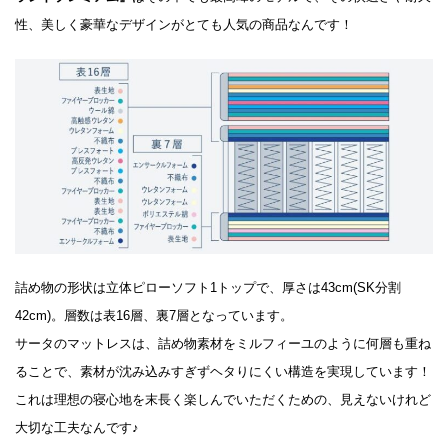
性、美しく豪華なデザインがとても人気の商品なんです！
詰め物の形状は立体ピローソフト1トップで、厚さは43cm(SK分割
42cm)。層数は表16層、裏7層となっています。
サータのマットレスは、詰め物素材をミルフィーユのように何層も重ね
ることで、素材が沈み込みすぎずヘタりにくい構造を実現しています！
これは理想の寝心地を末長く楽しんでいただくための、見えないけれど
大切な工夫なんです♪