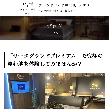
トップページ
TOP
ブログ
blog
コンセプト
CONCEPT
ブランド紹介
BRANDS
「サータグランドプレミアム」で究極の
寝心地を体験してみませんか？
アクセス
ACCESS
キャンペーン
CAMPAIGN
ブログ
BLOG
おしらせ
NEWS