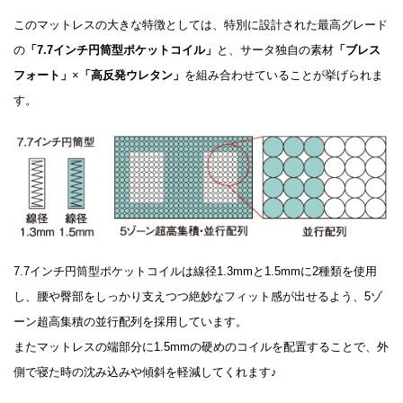
このマットレスの大きな特徴としては、特別に設計された最高グレード
の
「7.7インチ円筒型ポケットコイル」
と、サータ独自の素材
「ブレス
フォート」
×
「高反発ウレタン」
を組み合わせていることが挙げられま
す。
7.7インチ円筒型ポケットコイルは線径1.3mmと1.5mmに2種類を使用
し、腰や臀部をしっかり支えつつ絶妙なフィット感が出せるよう、5ゾ
ーン超高集積の並行配列を採用しています。
またマットレスの端部分に1.5mmの硬めのコイルを配置することで、外
側で寝た時の沈み込みや傾斜を軽減してくれます♪