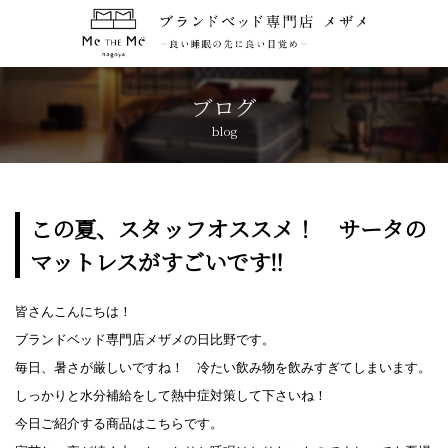
トップページ
TOP
ブログ
blog
コンセプト
CONCEPT
ブランド紹介
BRANDS
この夏、スタッフオススメ！ サータの
マットレスがすごいです‼
アクセス
ACCESS
皆さんこんにちは！
キャンペーン
CAMPAIGN
ブランドベッド専門店メザメの日比野です。
毎日、暑さが厳しいですね！ 冷たい飲み物を飲みすぎてしまいます。
ブログ
BLOG
しっかりと水分補給をして熱中症対策して下さいね！
今日ご紹介する商品はこちらです。
おしらせ
NEWS