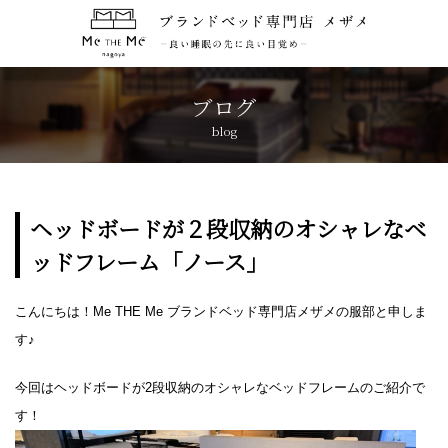
トップページ
TOP
ブログ
blog
コンセプト
CONCEPT
ブランド紹介
BRANDS
ヘッドボードが２段収納のオシャレなベ
ッドフレーム「ノース」
アクセス
ACCESS
こんにちは！Me THE Me ブランドベッド専門店メザメの服部と申しま
キャンペーン
CAMPAIGN
す♪
ブログ
BLOG
今回はヘッドボードが2段収納のオシャレなベッドフレームのご紹介で
す！
おしらせ
NEWS