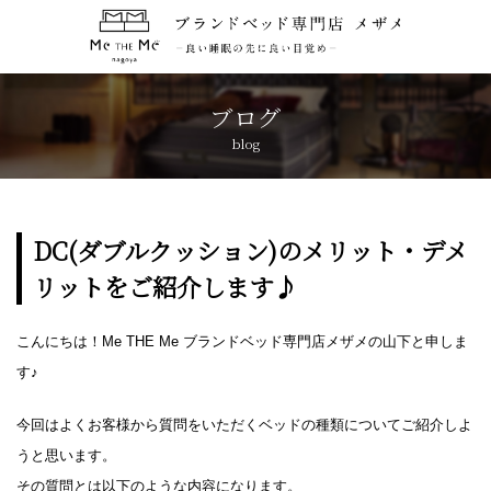
トップページ
TOP
ブログ
blog
コンセプト
CONCEPT
ブランド紹介
BRANDS
DC(ダブルクッション)のメリット・デメ
リットをご紹介します♪
アクセス
ACCESS
こんにちは！Me THE Me ブランドベッド専門店メザメの山下と申しま
キャンペーン
CAMPAIGN
す♪
ブログ
BLOG
今回はよくお客様から質問をいただくベッドの種類についてご紹介しよ
うと思います。
おしらせ
その質問とは以下のような内容になります。
NEWS