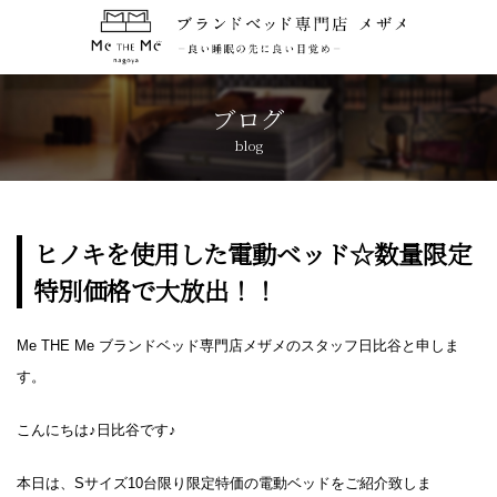
トップページ
TOP
ブログ
blog
コンセプト
CONCEPT
ブランド紹介
BRANDS
ヒノキを使用した電動ベッド☆数量限定
特別価格で大放出！！
アクセス
ACCESS
Me THE Me ブランドベッド専門店メザメのスタッフ日比谷と申しま
キャンペーン
CAMPAIGN
す。
ブログ
BLOG
こんにちは♪日比谷です♪
本日は、Sサイズ10台限り限定特価の電動ベッドをご紹介致しま
おしらせ
NEWS