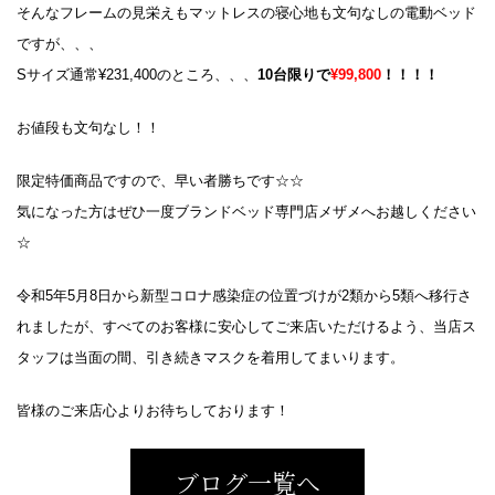
そんなフレームの見栄えもマットレスの寝心地も文句なしの電動ベッド
ですが、、、
Sサイズ通常¥231,400のところ、、、
10台限りで
¥99,800
！！！！
お値段も文句なし！！
限定特価商品ですので、早い者勝ちです☆☆
気になった方はぜひ一度ブランドベッド専門店メザメへお越しください
☆
令和5年5月8日から新型コロナ感染症の位置づけが2類から5類へ移行さ
れましたが、すべてのお客様に安心してご来店いただけるよう、当店ス
タッフは当面の間、引き続きマスクを着用してまいります。
皆様のご来店心よりお待ちしております！
ブログ一覧へ