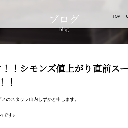
ブログ
TOP
blog
す！！シモンズ値上がり直前ス
！！
店メザメのスタッフ山内しずかと申します。
内です♪