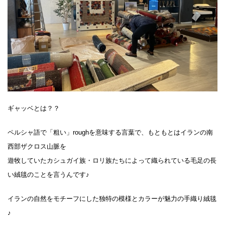
ギャッベとは？？
ペルシャ語で「粗い」roughを意味する言葉で、もともとはイランの南
西部ザクロス山脈を
遊牧していたカシュガイ族・ロリ族たちによって織られている毛足の長
い絨毯のことを言うんです♪
イランの自然をモチーフにした独特の模様とカラーが魅力の手織り絨毯
♪