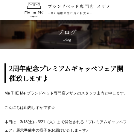
トップページ
TOP
ブログ
blog
コンセプト
CONCEPT
ブランド紹介
BRANDS
2周年記念プレミアムギャッベフェア開
催致します♪
アクセス
ACCESS
Me THE Me ブランドベッド専門店メザメのスタッフ山内と申します。
キャンペーン
CAMPAIGN
こんにちは山内しずかです☆
ブログ
BLOG
本日は、3/18(土)～3/21（火）まで開催される「プレミアムギャッベフ
ェア」展示準備中の様子をお届けいたしま～す♪
おしらせ
NEWS