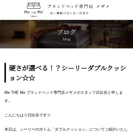
トップページ
TOP
ブログ
blog
コンセプト
CONCEPT
ブランド紹介
BRANDS
硬さが選べる！？シーリーダブルクッシ
ョン☆☆
アクセス
ACCESS
Me THE Me ブランドベッド専門店メザメのスタッフ日比谷と申しま
キャンペーン
CAMPAIGN
す。
ブログ
BLOG
こんにちは☆日比谷です☆
本日は、シーリーのボトム「ダブルクッション」についてご紹介いたし
おしらせ
NEWS