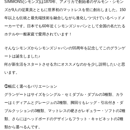
SIMMONS(シモンズ)は1870年、アメリカで創始者のザルモン・シモン
ズが9人の従業員とともに世界初のマットレスを世に創出しました。150
年以上も伝統と最先端技術を融合しながら進化しつづけているベッドメ
ーカーです。日本でも60年近くシモンズジャパンとして全国の名だたる
ホテルや一般家庭で愛用されています！
そんなシモンズからシモンズジャパンの55周年を記念してこのグランゲ
ートは誕生しました♪
何が新生活をスタートさせる方にオススメなのかを少し説明したいと思
います。
⓵幅広く選べるバリエーション
グランゲートはサイズをシングル・セミダブル・ダブルの3種類、カラ
ーはミディアムとグレージュの2種類、脚回りもレッグ・引出付き・ダ
ブルクッションの3種類、マットレスの硬さがレギュラー・ソフトの2種
類、さらにはヘッドボードのデザインもフラット・キャビネットの2種
類から選べるんです。