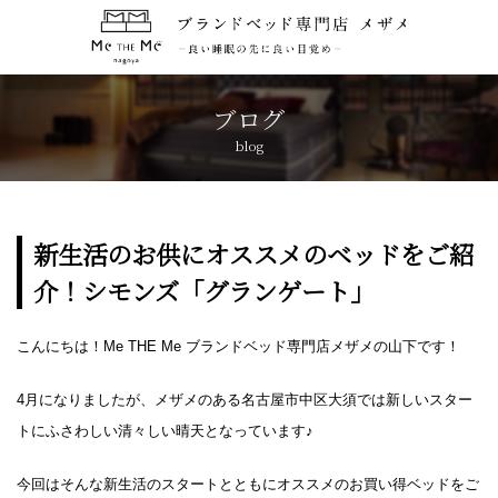
トップページ
TOP
ブログ
blog
コンセプト
CONCEPT
ブランド紹介
BRANDS
新生活のお供にオススメのベッドをご紹
介！シモンズ「グランゲート」
アクセス
ACCESS
こんにちは！Me THE Me ブランドベッド専門店メザメの山下です！
キャンペーン
CAMPAIGN
4月になりましたが、メザメのある名古屋市中区大須では新しいスター
ブログ
BLOG
トにふさわしい清々しい晴天となっています♪
今回はそんな新生活のスタートとともにオススメのお買い得ベッドをご
おしらせ
NEWS