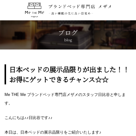
トップページ
TOP
ブログ
blog
コンセプト
CONCEPT
ブランド紹介
BRANDS
日本ベッドの展示品限りが出ました！！
お得にゲットできるチャンス☆☆
アクセス
ACCESS
Me THE Me ブランドベッド専門店メザメのスタッフ日比谷と申しま
キャンペーン
CAMPAIGN
す。
ブログ
BLOG
こんにちは♪♪日比谷です♪♪
本日は、日本ベッドの展示品限りをご紹介いたします♪
おしらせ
NEWS