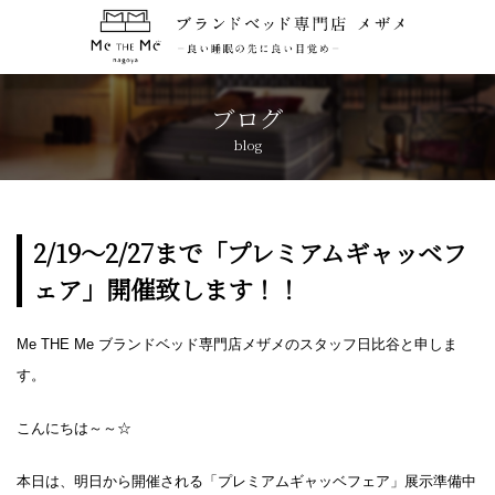
トップページ
TOP
ブログ
blog
コンセプト
CONCEPT
ブランド紹介
BRANDS
2/19～2/27まで「プレミアムギャッベフ
ェア」開催致します！！
アクセス
ACCESS
Me THE Me ブランドベッド専門店メザメのスタッフ日比谷と申しま
キャンペーン
CAMPAIGN
す。
ブログ
BLOG
こんにちは～～☆
本日は、明日から開催される「プレミアムギャッベフェア」展示準備中
おしらせ
NEWS