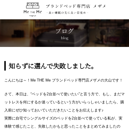
トップページ
TOP
ブログ
blog
コンセプト
CONCEPT
ブランド紹介
BRANDS
知らずに選んで失敗しました。
アクセス
ACCESS
こんにちは～！Me THE Me ブランドベッド専門店メザメの大山です！
キャンペーン
さて、本日は、“ベッドを2台並べて使いたい”と言う方で、もし、まだマ
CAMPAIGN
ットレスを何にするか迷っているという方がいらっしゃいましたら、購
入前にぜひ知っておいていただきたいことをお伝えします♪
ブログ
BLOG
実際に自宅でシングルサイズのベッドを2台並べて使っている私が、実
体験で感じたこと、失敗したかもと思ったことをまとめてみましたの
おしらせ
NEWS