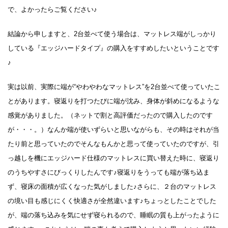
で、よかったらご覧ください♪
結論から申しますと、2台並べて使う場合は、マットレス端がしっかり
している『エッジハードタイプ』の購入をすすめしたいということです
♪
実は以前、実際に端が“やわやわなマットレス”を2台並べて使っていたこ
とがあります。寝返りを打つたびに端が沈み、身体が斜めになるような
感覚がありました。（ネットで割と高評価だったので購入したのです
が・・・。）なんか端が使いずらいと思いながらも、その時はそれが当
たり前と思っていたのでそんなもんかと思って使っていたのですが、引
っ越しを機にエッジハード仕様のマットレスに買い替えた時に、寝返り
のうちやすさにびっくりしたんです♪寝返りをうっても端が落ち込ま
ず、寝床の面積が広くなった気がしました♪さらに、２台のマットレス
の境い目も感じにくく快適さが全然違います♪ちょっとしたことでした
が、端の落ち込みを気にせず寝られるので、睡眠の質も上がったように