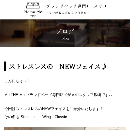
トップページ
TOP
ブログ
blog
コンセプト
CONCEPT
ブランド紹介
BRANDS
ストレスレスの NEWフェイス♪
アクセス
ACCESS
こんにちは～！
キャンペーン
Me THE Me ブランドベッド専門店メザメのスタッフ坂崎です♪♪
CAMPAIGN
今回はストレスレスのNEWフェイスをご紹介いたします！
ブログ
BLOG
その名も Stressless Wing Classic
おしらせ
NEWS