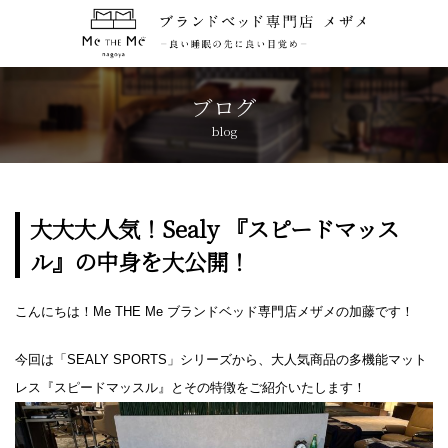
トップページ
TOP
ブログ
blog
コンセプト
CONCEPT
ブランド紹介
BRANDS
大大大人気！Sealy 『スピードマッス
ル』の中身を大公開！
アクセス
ACCESS
こんにちは！Me THE Me ブランドベッド専門店メザメの加藤です！
キャンペーン
CAMPAIGN
今回は「SEALY SPORTS」シリーズから、大人気商品の多機能マット
ブログ
BLOG
レス『スピードマッスル』とその特徴をご紹介いたします！
おしらせ
NEWS