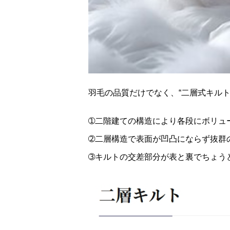
羽毛の品質だけでなく、“二層式キル
➀二階建ての構造により各段にボリュ
➁二層構造で表面が凹凸にならず抜群
➂キルトの交差部分が表と裏でちょう