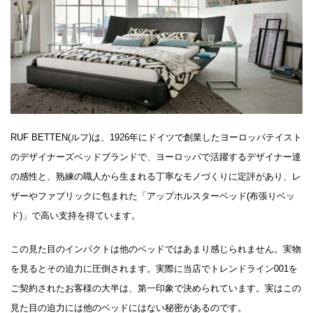
RUF BETTEN(ルフ)は、1926年にドイツで創業したヨーロッパテイスト
のデザイナーズベッドブランドで、ヨーロッパで活躍するデザイナー達
の感性と、熟練の職人から生まれる丁寧なモノづくりに定評があり、レ
ザーやファブリックに包まれた「アップホルスターベッド(布張りベッ
ド)」で高い支持を得ています。
この見た目のインパクトは他のベッドではあまり感じられません。実物
を見るとその迫力に圧倒されます。実際に当店でトレンドライン001を
ご契約されたお客様の大半は、第一印象で決められています。実はこの
見た目の迫力には他のベッドにはない秘密があるのです。