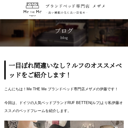
トップページ
TOP
ブログ
blog
コンセプト
CONCEPT
ブランド紹介
BRANDS
一目ぼれ間違いなし？ルフのオススメベ
ッドをご紹介します！
アクセス
ACCESS
こんにちは！Me THE Me ブランドベッド専門店メザメの伊藤です！
キャンペーン
CAMPAIGN
今回は、ドイツの人気ベッドブランドRUF BETTEN(ルフ)より私伊藤オ
ブログ
BLOG
ススメのベッドフレームを紹介します。
おしらせ
NEWS