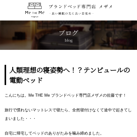
トップページ
TOP
ブログ
blog
コンセプト
CONCEPT
ブランド紹介
BRANDS
人類理想の寝姿勢へ！？テンピュールの
電動ベッド
アクセス
ACCESS
こんにちは。Me THE Me ブランドベッド専門店メザメの佐藤です！
キャンペーン
CAMPAIGN
旅行で慣れないマットレスで寝たら、全然寝付けなくて途中で起きてし
ブログ
BLOG
まいました・・・
自宅に帰宅してベッドのありがたみを噛み締めました。
おしらせ
NEWS