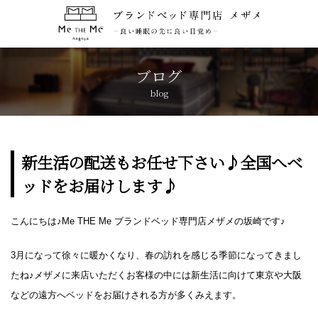
トップページ
TOP
ブログ
blog
コンセプト
CONCEPT
ブランド紹介
BRANDS
新生活の配送もお任せ下さい♪全国へベ
ッドをお届けします♪
アクセス
ACCESS
こんにちは♪Me THE Me ブランドベッド専門店メザメの坂崎です♪
キャンペーン
CAMPAIGN
3月になって徐々に暖かくなり、春の訪れを感じる季節になってきまし
ブログ
BLOG
たね♪メザメに来店いただくお客様の中には新生活に向けて東京や大阪
などの遠方へベッドをお届けされる方が多くみえます。
おしらせ
NEWS