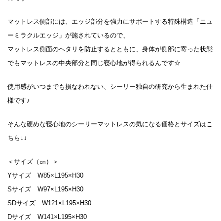
マットレス側部には、エッジ部分を強力にサポートする特殊構造「ニュ
ーミラクルエッジ」が施されているので、
マットレス側面のヘタリを防止するとともに、身体が側部に寄った状態
でもマットレスの中央部分と同じ寝心地が得られるんです☆
使用感がいつまでも損なわれない、シーリー独自の研究から生まれた仕
様です♪
そんな硬めな寝心地のシーリーマットレスの気になる価格とサイズはこ
ちら↓↓
＜サイズ（㎝）＞
Yサイズ W85×L195×H30
Sサイズ W97×L195×H30
SDサイズ W121×L195×H30
Dサイズ W141×L195×H30