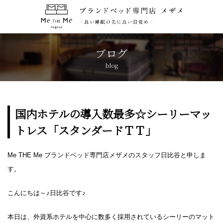
トップページ
TOP
ブログ
blog
コンセプト
CONCEPT
ブランド紹介
BRANDS
国内ホテルの導入数最多☆シーリーマッ
トレス「スタンダードＴＴ」
アクセス
ACCESS
Me THE Me ブランドベッド専門店メザメのスタッフ日比谷と申しま
キャンペーン
CAMPAIGN
す。
ブログ
BLOG
こんにちは～♪日比谷です♪
本日は、外資系ホテルを中心に数多く採用されているシーリーのマット
おしらせ
NEWS