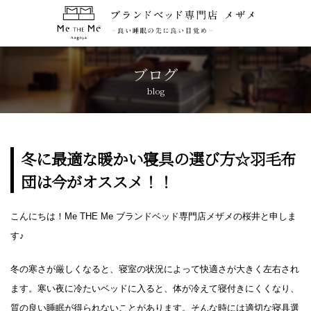
トップページ
TOP
ブログ
blog
コンセプト
CONCEPT
ブランド紹介
BRANDS
冬に最適な暖かい寝具の選び方☆羽毛布
団は今がオススメ！！
アクセス
ACCESS
こんにちは！Me THE Me ブランドベッド専門店メザメの桜井と申しま
キャンペーン
CAMPAIGN
す♪
ブログ
BLOG
冬の寒さが厳しくなると、寝室の状況によって快適さが大きく左右され
ます。寒い夜に冷たいベッドに入ると、体が冷えて寝付きにくくなり、
おしらせ
質の良い睡眠が得られないことがあります。そんな時には適切な寝具選
NEWS