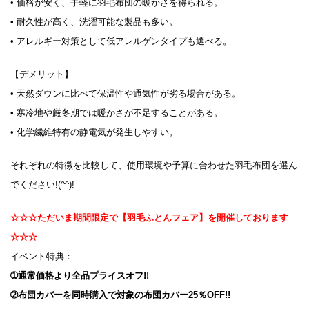
• 価格が安く、手軽に羽毛布団の暖かさを得られる。
• 耐久性が高く、洗濯可能な製品も多い。
• アレルギー対策として低アレルゲンタイプも選べる。
【デメリット】
• 天然ダウンに比べて保温性や通気性が劣る場合がある。
• 寒冷地や厳冬期では暖かさが不足することがある。
• 化学繊維特有の静電気が発生しやすい。
それぞれの特徴を比較して、使用環境や予算に合わせた羽毛布団を選ん
でください!(^^)!
☆☆☆ただいま期間限定で【羽毛ふとんフェア】を開催しております
☆☆☆
イベント特典：
➀通常価格より全品プライスオフ!!
➁布団カバーを同時購入で対象の布団カバー25％OFF!!